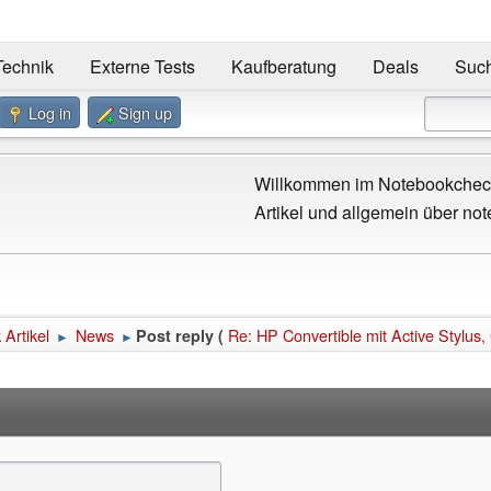
Technik
Externe Tests
Kaufberatung
Deals
Suc
Log in
Sign up
Willkommen im Notebookcheck
Artikel und allgemein über not
Artikel
News
Re: HP Convertible mit Active Stylu
Post reply (
►
►