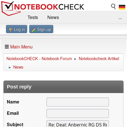
Tests
News
...
Log in
Sign up
Benchmarks / Technik
Externe Tests
Kaufberatung
Deals
Suche
Jobs
Main Menu
Forum
Impressum
NotebookCHECK - Notebook Forum
Notebookcheck Artikel
►
News
►
Post reply
Name
Email
Subject