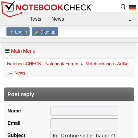
Tests
News
...
Log in
Sign up
Benchmarks / Technik
Externe Tests
Kaufberatung
Deals
Suche
Jobs
Main Menu
Forum
Impressum
NotebookCHECK - Notebook Forum
Notebookcheck Artikel
►
News
►
Post reply
Name
Email
Subject