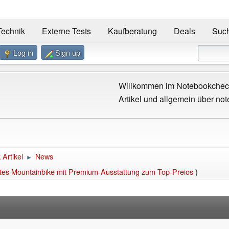
Technik
Externe Tests
Kaufberatung
Deals
Suc
Log in
Sign up
Willkommen im Notebookcheck
Artikel und allgemein über not
Artikel
News
►
ichtes Mountainbike mit Premium-Ausstattung zum Top-Preios
)