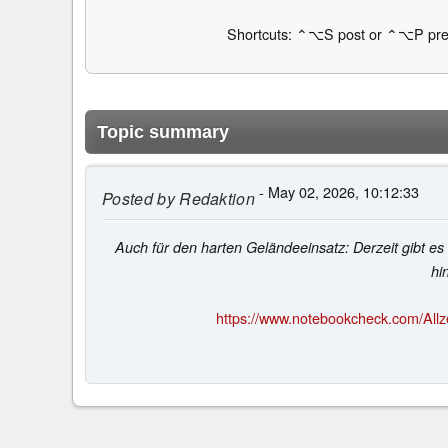
Shortcuts: ⌃⌥S post or ⌃⌥P pre
Topic summary
- May 02, 2026, 10:12:33
Posted by
Redaktion
Auch für den harten Geländeeinsatz: Derzeit gibt e
hi
https://www.notebookcheck.com/Allz