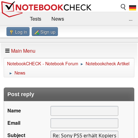
Tests
News
...
Log in
Sign up
Benchmarks / Technik
Externe Tests
Kaufberatung
Deals
Suche
Jobs
Main Menu
Forum
Impressum
NotebookCHECK - Notebook Forum
Notebookcheck Artikel
►
News
►
Post reply
Name
Email
Subject