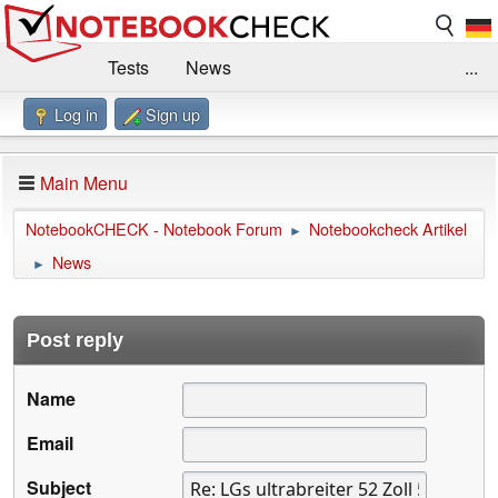
Tests
News
...
Log in
Sign up
Benchmarks / Technik
Externe Tests
Kaufberatung
Deals
Suche
Jobs
Main Menu
Forum
Impressum
NotebookCHECK - Notebook Forum
Notebookcheck Artikel
►
News
►
Post reply
Name
Email
Subject