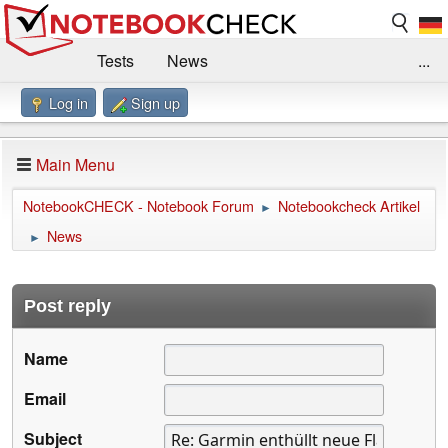
Tests
News
...
Log in
Sign up
Benchmarks / Technik
Externe Tests
Kaufberatung
Deals
Suche
Jobs
Main Menu
Forum
Impressum
NotebookCHECK - Notebook Forum
Notebookcheck Artikel
►
News
►
Post reply
Name
Email
Subject