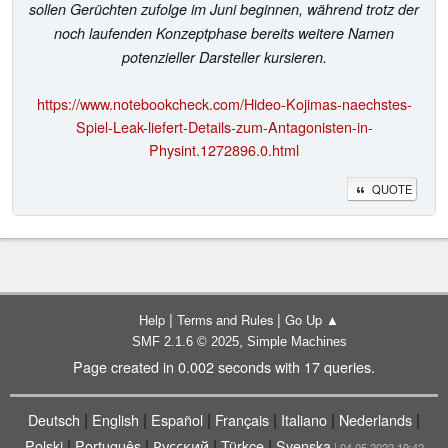
sollen Gerüchten zufolge im Juni beginnen, während trotz der
noch laufenden Konzeptphase bereits weitere Namen
potenzieller Darsteller kursieren.
https://www.notebookcheck.com/Hideo-Kojimas-naechstes-
Spiel-Leak-liefert-Details-zum-Antagonisten-in-
Physint.1272896.0.html
QUOTE
|
|
Help
Terms and Rules
Go Up ▲
,
SMF 2.1.6 © 2025
Simple Machines
Page created in 0.002 seconds with 17 queries.
|
|
|
|
|
|
Deutsch
English
Español
Français
Italiano
Nederlands
|
|
|
|
Polski
Português
Русский
Türkçe
Svenska
| 04.05.2022 19:42