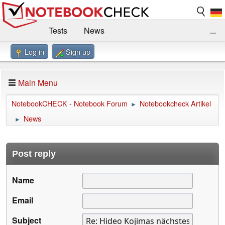
Tests
News
...
Log in
Sign up
Benchmarks / Technik
Externe Tests
Kaufberatung
Deals
Suche
Jobs
Main Menu
Forum
Impressum
NotebookCHECK - Notebook Forum
Notebookcheck Artikel
►
News
►
Post reply
Name
Email
Subject