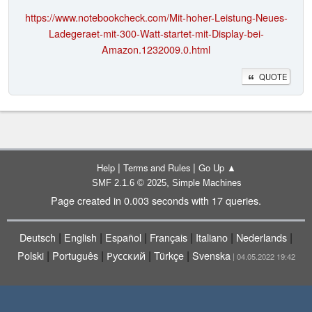
https://www.notebookcheck.com/Mit-hoher-Leistung-Neues-
Ladegeraet-mit-300-Watt-startet-mit-Display-bei-
Amazon.1232009.0.html
QUOTE
|
|
Help
Terms and Rules
Go Up ▲
,
SMF 2.1.6 © 2025
Simple Machines
Page created in 0.003 seconds with 17 queries.
|
|
|
|
|
|
Deutsch
English
Español
Français
Italiano
Nederlands
|
|
|
|
Polski
Português
Русский
Türkçe
Svenska
| 04.05.2022 19:42