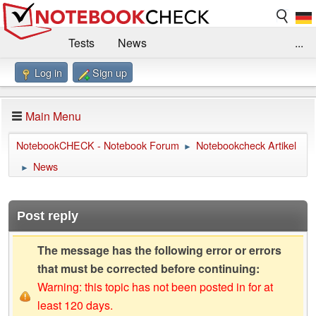
Tests
News
...
Log in
Sign up
Benchmarks / Technik
Externe Tests
Kaufberatung
Deals
Suche
Jobs
Main Menu
Forum
Impressum
NotebookCHECK - Notebook Forum
Notebookcheck Artikel
►
News
►
Post reply
The message has the following error or errors
that must be corrected before continuing:
Warning: this topic has not been posted in for at
least 120 days.