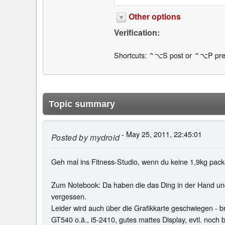
Other options
Verification:
Shortcuts: ⌃⌥S post or ⌃⌥P pre
Topic summary
- May 25, 2011, 22:45:01
Posted by
mydroid
Geh mal ins Fitness-Studio, wenn du keine 1,9kg packs
Zum Notebook: Da haben die das Ding in der Hand und
vergessen.
Leider wird auch über die Grafikkarte geschwiegen - b
GT540 o.ä., i5-2410, gutes mattes Display, evtl. noch 