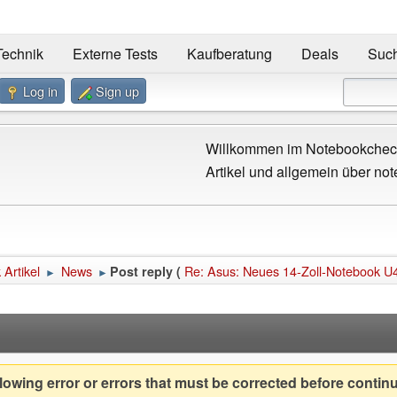
Technik
Externe Tests
Kaufberatung
Deals
Suc
Log in
Sign up
Willkommen im Notebookcheck
Artikel und allgemein über not
Artikel
News
Re: Asus: Neues 14-Zoll-Notebook U4
Post reply (
►
►
owing error or errors that must be corrected before contin