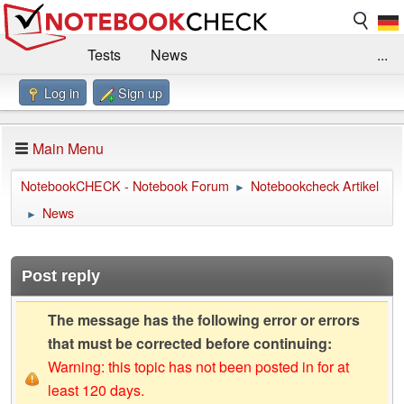
Tests
News
...
Log in
Sign up
Benchmarks / Technik
Externe Tests
Kaufberatung
Deals
Suche
Jobs
Main Menu
Forum
Impressum
NotebookCHECK - Notebook Forum
Notebookcheck Artikel
►
News
►
Post reply
The message has the following error or errors
that must be corrected before continuing:
Warning: this topic has not been posted in for at
least 120 days.