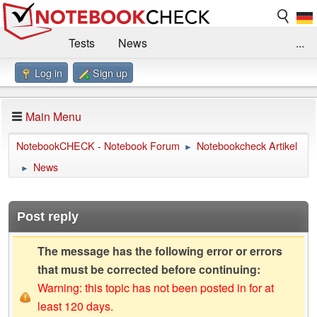
Tests
News
...
Log in
Sign up
Benchmarks / Technik
Externe Tests
Kaufberatung
Deals
Suche
Jobs
Main Menu
Forum
Impressum
NotebookCHECK - Notebook Forum
Notebookcheck Artikel
►
News
►
Post reply
The message has the following error or errors
that must be corrected before continuing:
Warning: this topic has not been posted in for at
least 120 days.