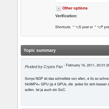
Other options
Verification:
Shortcuts: ⌃⌥S post or ⌃⌥P pre
Topic summary
- February 16, 2011, 20:31:2
Posted by
Crysis Fan
Sonys NGP ist das schnellste von allen, 4-5x so sch
543MP4+ GPU (ja 4 GPUs, die jedes für sich besser si
sollen. Ist ja auch ein SoC.