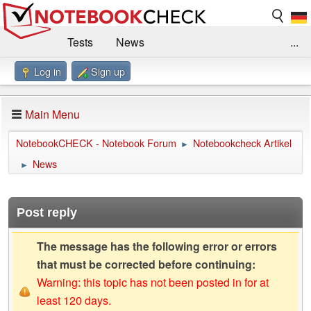
Tests
News
...
Log in
Sign up
Benchmarks / Technik
Externe Tests
Kaufberatung
Deals
Suche
Jobs
Main Menu
Forum
Impressum
NotebookCHECK - Notebook Forum
Notebookcheck Artikel
►
News
►
Post reply
The message has the following error or errors
that must be corrected before continuing:
Warning: this topic has not been posted in for at
least 120 days.