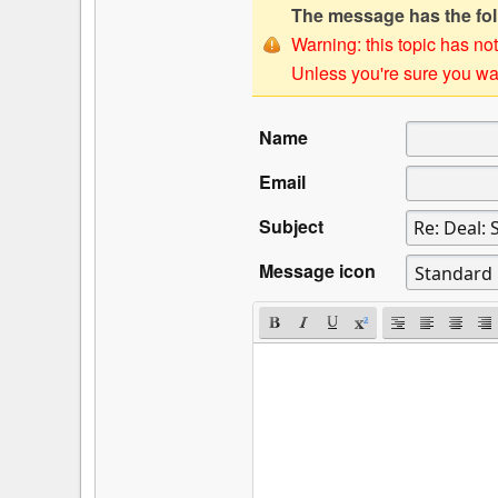
The message has the foll
Warning: this topic has not
Unless you're sure you wan
Name
Email
Subject
Message icon