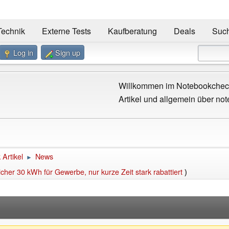
Technik
Externe Tests
Kaufberatung
Deals
Suc
Log in
Sign up
Willkommen im Notebookcheck
Artikel und allgemein über not
Artikel
News
►
her 30 kWh für Gewerbe, nur kurze Zeit stark rabattiert
)