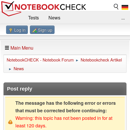
Tests
News
...
Log in
Sign up
Benchmarks / Technik
Externe Tests
Kaufberatung
Deals
Suche
Jobs
Main Menu
Forum
Impressum
NotebookCHECK - Notebook Forum
Notebookcheck Artikel
►
News
►
Post reply
The message has the following error or errors
that must be corrected before continuing:
Warning: this topic has not been posted in for at
least 120 days.