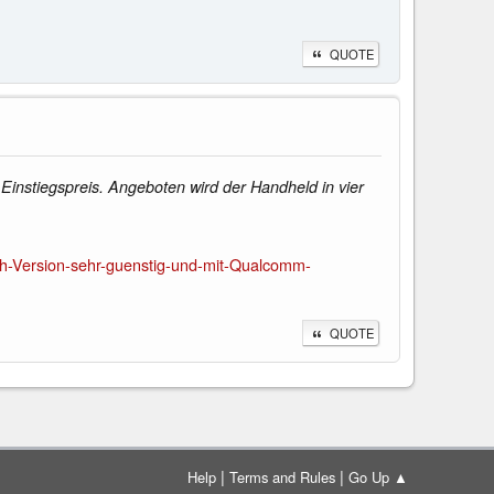
QUOTE
Einstiegspreis. Angeboten wird der Handheld in vier
h-Version-sehr-guenstig-und-mit-Qualcomm-
QUOTE
|
|
Help
Terms and Rules
Go Up ▲