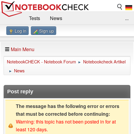
Tests
News
...
Log in
Sign up
Benchmarks / Technik
Externe Tests
Kaufberatung
Deals
Suche
Jobs
Main Menu
Forum
Impressum
NotebookCHECK - Notebook Forum
Notebookcheck Artikel
►
News
►
Post reply
The message has the following error or errors
that must be corrected before continuing:
Warning: this topic has not been posted in for at
least 120 days.