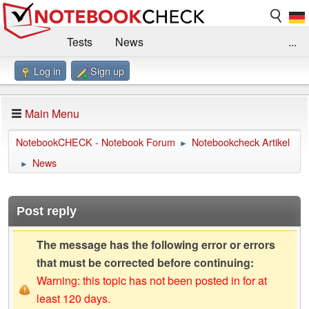
Tests
News
...
Log in
Sign up
Benchmarks / Technik
Externe Tests
Kaufberatung
Deals
Suche
Jobs
Main Menu
Forum
Impressum
NotebookCHECK - Notebook Forum
Notebookcheck Artikel
►
News
►
Post reply
The message has the following error or errors
that must be corrected before continuing:
Warning: this topic has not been posted in for at
least 120 days.