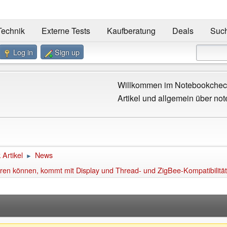
Technik
Externe Tests
Kaufberatung
Deals
Suc
Log in
Sign up
Willkommen im Notebookcheck
Artikel und allgemein über not
Artikel
News
►
ren können, kommt mit Display und Thread- und ZigBee-Kompatibilität