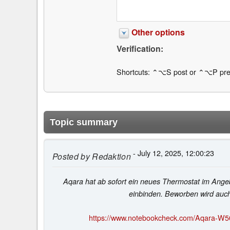
Other options
Verification:
Shortcuts: ⌃⌥S post or ⌃⌥P pre
Topic summary
- July 12, 2025, 12:00:23
Posted by
Redaktion
Aqara hat ab sofort ein neues Thermostat im Ange
einbinden. Beworben wird auch m
https://www.notebookcheck.com/Aqara-W50