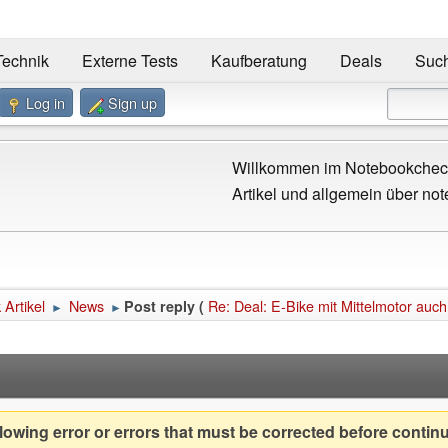
Technik
Externe Tests
Kaufberatung
Deals
Suc
Log in
Sign up
Willkommen im Notebookcheck
Artikel und allgemein über not
Artikel
News
Re: Deal: E-Bike mit Mittelmotor auch 
Post reply (
►
►
owing error or errors that must be corrected before contin