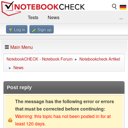
Tests
News
...
Log in
Sign up
Benchmarks / Technik
Externe Tests
Kaufberatung
Deals
Suche
Jobs
Main Menu
Forum
Impressum
NotebookCHECK - Notebook Forum
Notebookcheck Artikel
►
News
►
Post reply
The message has the following error or errors
that must be corrected before continuing:
Warning: this topic has not been posted in for at
least 120 days.