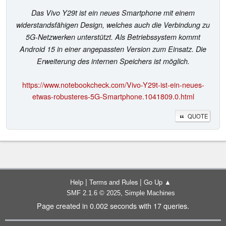
Das Vivo Y29t ist ein neues Smartphone mit einem
widerstandsfähigen Design, welches auch die Verbindung zu
5G-Netzwerken unterstützt. Als Betriebssystem kommt
Android 15 in einer angepassten Version zum Einsatz. Die
Erweiterung des internen Speichers ist möglich.
https://www.notebookcheck.com/Vivo-Y29t-ist-ein-neues-
etwas-robusteres-5G-Smartphone.1041809.0.html
QUOTE
|
|
Help
Terms and Rules
Go Up ▲
,
SMF 2.1.6 © 2025
Simple Machines
Page created in 0.002 seconds with 17 queries.