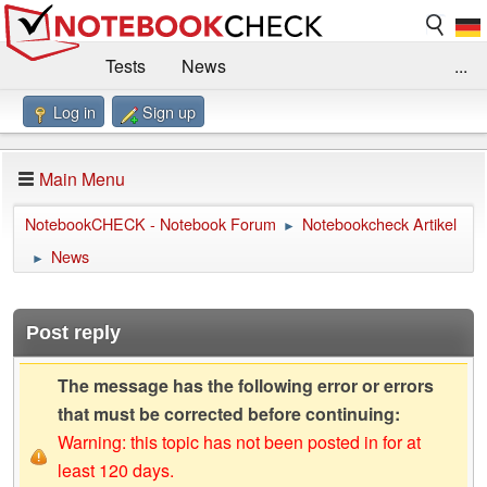
Tests
News
...
Log in
Sign up
Benchmarks / Technik
Externe Tests
Kaufberatung
Deals
Suche
Jobs
Main Menu
Forum
Impressum
NotebookCHECK - Notebook Forum
Notebookcheck Artikel
►
News
►
Post reply
The message has the following error or errors
that must be corrected before continuing:
Warning: this topic has not been posted in for at
least 120 days.