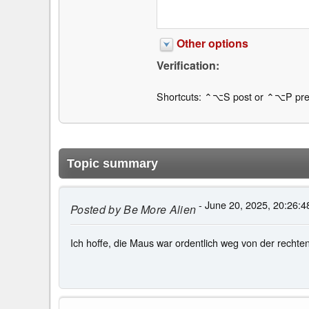
Other options
Verification:
Shortcuts: ⌃⌥S post or ⌃⌥P pre
Topic summary
- June 20, 2025, 20:26:4
Posted by
Be More Alien
Ich hoffe, die Maus war ordentlich weg von der rechten