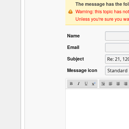
The message has the foll
Warning: this topic has not
Unless you're sure you wan
Name
Email
Subject
Message icon