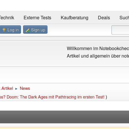
Technik
Externe Tests
Kaufberatung
Deals
Suc
Log in
Sign up
Willkommen im Notebookcheck
Artikel und allgemein über not
Artikel
News
►
fps? Doom: The Dark Ages mit Pathtracing im ersten Test!
)