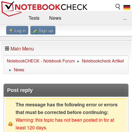
Tests
News
...
Log in
Sign up
Benchmarks / Technik
Externe Tests
Kaufberatung
Deals
Suche
Jobs
Main Menu
Forum
Impressum
NotebookCHECK - Notebook Forum
Notebookcheck Artikel
►
News
►
Post reply
The message has the following error or errors
that must be corrected before continuing:
Warning: this topic has not been posted in for at
least 120 days.