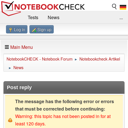
Tests
News
...
Log in
Sign up
Benchmarks / Technik
Externe Tests
Kaufberatung
Deals
Suche
Jobs
Main Menu
Forum
Impressum
NotebookCHECK - Notebook Forum
Notebookcheck Artikel
►
News
►
Post reply
The message has the following error or errors
that must be corrected before continuing:
Warning: this topic has not been posted in for at
least 120 days.