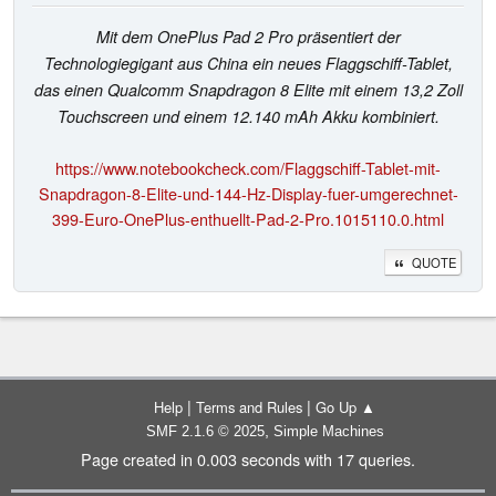
Mit dem OnePlus Pad 2 Pro präsentiert der
Technologiegigant aus China ein neues Flaggschiff-Tablet,
das einen Qualcomm Snapdragon 8 Elite mit einem 13,2 Zoll
Touchscreen und einem 12.140 mAh Akku kombiniert.
https://www.notebookcheck.com/Flaggschiff-Tablet-mit-
Snapdragon-8-Elite-und-144-Hz-Display-fuer-umgerechnet-
399-Euro-OnePlus-enthuellt-Pad-2-Pro.1015110.0.html
QUOTE
|
|
Help
Terms and Rules
Go Up ▲
,
SMF 2.1.6 © 2025
Simple Machines
Page created in 0.003 seconds with 17 queries.