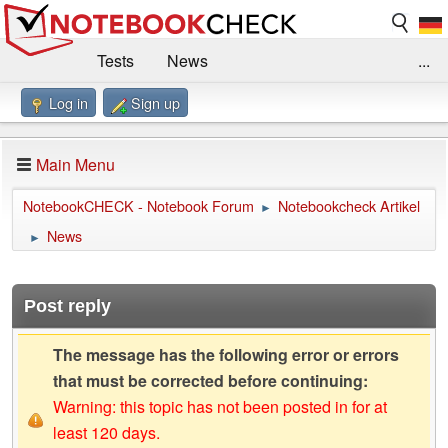
Tests
News
...
Log in
Sign up
Benchmarks / Technik
Externe Tests
Kaufberatung
Deals
Suche
Jobs
Main Menu
Forum
Impressum
NotebookCHECK - Notebook Forum
Notebookcheck Artikel
►
News
►
Post reply
The message has the following error or errors
that must be corrected before continuing:
Warning: this topic has not been posted in for at
least 120 days.