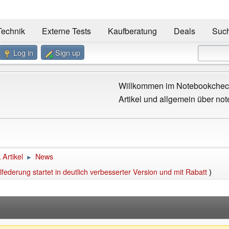
Technik
Externe Tests
Kaufberatung
Deals
Suc
Log in
Sign up
Willkommen im Notebookcheck
Artikel und allgemein über not
Artikel
News
►
federung startet in deutlich verbesserter Version und mit Rabatt
)