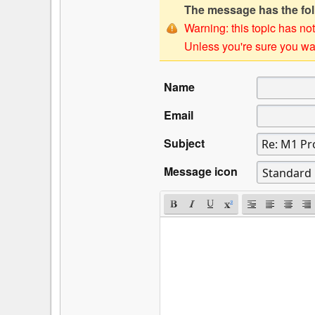
The message has the foll
Warning: this topic has not
Unless you're sure you wan
Name
Email
Subject
Message icon