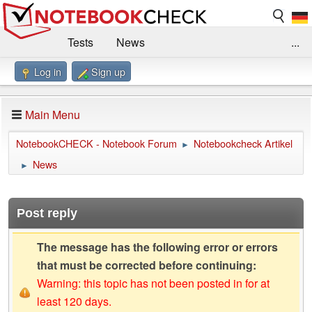
Tests
News
...
Log in
Sign up
Benchmarks / Technik
Externe Tests
Kaufberatung
Deals
Suche
Jobs
Main Menu
Forum
Impressum
NotebookCHECK - Notebook Forum
Notebookcheck Artikel
►
News
►
Post reply
The message has the following error or errors
that must be corrected before continuing:
Warning: this topic has not been posted in for at
least 120 days.