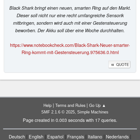
Black Shark bringt einen neuen, smarten Ring auf den Markt.
Dieser soll nicht nur eine recht umfangreiche Sensorik
mitbringen, sondern wird auch mit einer Gestensteuerung
beworben. Der Akku soll über eine Woche durchhalten.
https://www.notebookcheck.com/Black-Shark-Neuer-smarter-
Ring-kommt-mit-Gestensteuerung.975636.0.html
QUOTE
|
|
Help
Terms and Rules
Go Up ▲
,
SMF 2.1.6 © 2025
Simple Machines
Page created in 0.003 seconds with 17 queries.
|
|
|
|
|
|
Deutsch
English
Español
Français
Italiano
Nederlands