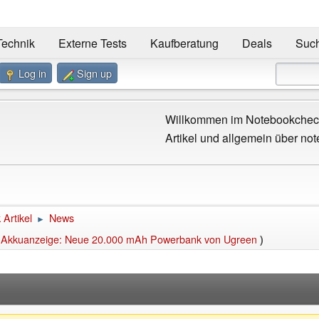
Technik
Externe Tests
Kaufberatung
Deals
Suc
Log in
Sign up
Willkommen im Notebookcheck
Artikel und allgemein über not
Artikel
News
►
i-Akkuanzeige: Neue 20.000 mAh Powerbank von Ugreen
)