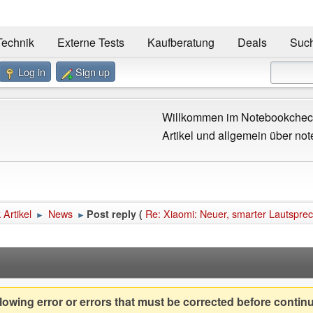
Technik
Externe Tests
Kaufberatung
Deals
Suc
Log in
Sign up
Willkommen im Notebookcheck
Artikel und allgemein über not
Artikel
News
Re: Xiaomi: Neuer, smarter Lautsprec
Post reply (
►
►
owing error or errors that must be corrected before contin