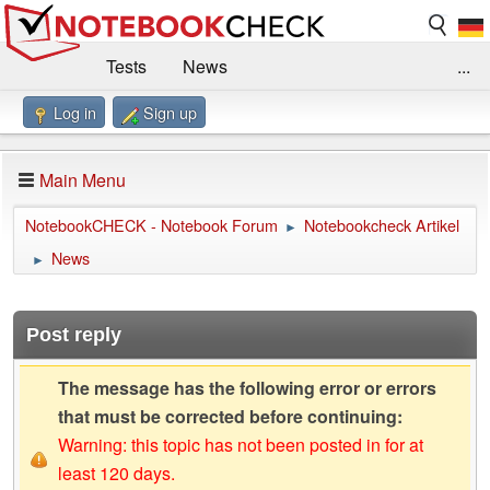
Tests
News
...
Log in
Sign up
Benchmarks / Technik
Externe Tests
Kaufberatung
Deals
Suche
Jobs
Main Menu
Forum
Impressum
NotebookCHECK - Notebook Forum
Notebookcheck Artikel
►
News
►
Post reply
The message has the following error or errors
that must be corrected before continuing:
Warning: this topic has not been posted in for at
least 120 days.