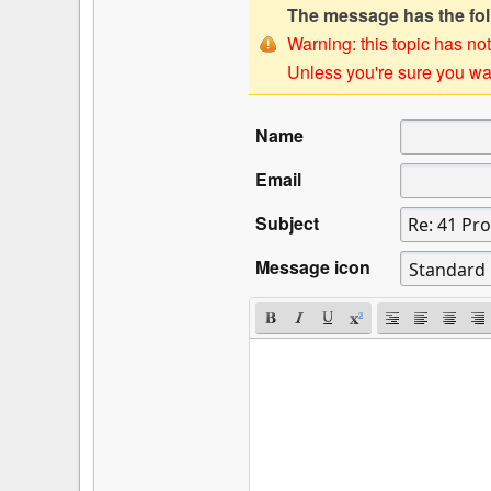
The message has the foll
Warning: this topic has not
Unless you're sure you wan
Name
Email
Subject
Message icon