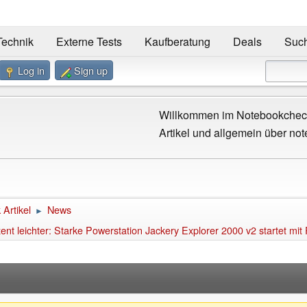
Technik
Externe Tests
Kaufberatung
Deals
Suc
Log in
Sign up
Willkommen im Notebookcheck
Artikel und allgemein über not
Artikel
News
►
t leichter: Starke Powerstation Jackery Explorer 2000 v2 startet mit 