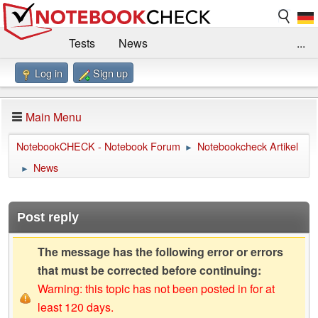
Tests
News
...
Log in
Sign up
Benchmarks / Technik
Externe Tests
Kaufberatung
Deals
Suche
Jobs
Main Menu
Forum
Impressum
NotebookCHECK - Notebook Forum
Notebookcheck Artikel
►
News
►
Post reply
The message has the following error or errors
that must be corrected before continuing:
Warning: this topic has not been posted in for at
least 120 days.