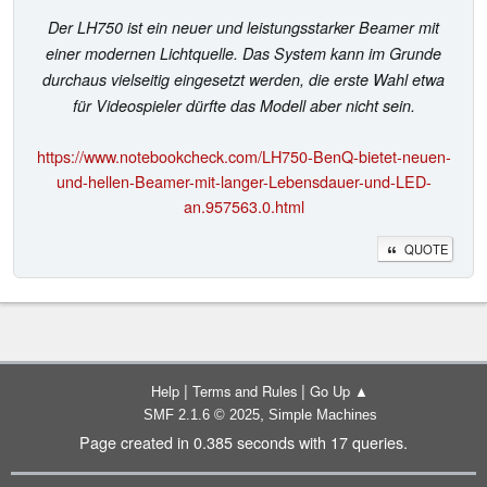
Der LH750 ist ein neuer und leistungsstarker Beamer mit
einer modernen Lichtquelle. Das System kann im Grunde
durchaus vielseitig eingesetzt werden, die erste Wahl etwa
für Videospieler dürfte das Modell aber nicht sein.
https://www.notebookcheck.com/LH750-BenQ-bietet-neuen-
und-hellen-Beamer-mit-langer-Lebensdauer-und-LED-
an.957563.0.html
QUOTE
|
|
Help
Terms and Rules
Go Up ▲
,
SMF 2.1.6 © 2025
Simple Machines
Page created in 0.385 seconds with 17 queries.