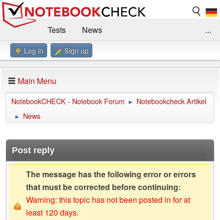
Tests
News
...
Log in
Sign up
Benchmarks / Technik
Externe Tests
Kaufberatung
Deals
Suche
Jobs
Main Menu
Forum
Impressum
NotebookCHECK - Notebook Forum
Notebookcheck Artikel
►
News
►
Post reply
The message has the following error or errors
that must be corrected before continuing:
Warning: this topic has not been posted in for at
least 120 days.