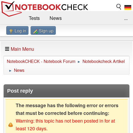
Tests
News
...
Log in
Sign up
Benchmarks / Technik
Externe Tests
Kaufberatung
Deals
Suche
Jobs
Main Menu
Forum
Impressum
NotebookCHECK - Notebook Forum
Notebookcheck Artikel
►
News
►
Post reply
The message has the following error or errors
that must be corrected before continuing:
Warning: this topic has not been posted in for at
least 120 days.