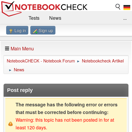
Tests
News
...
Log in
Sign up
Benchmarks / Technik
Externe Tests
Kaufberatung
Deals
Suche
Jobs
Main Menu
Forum
Impressum
NotebookCHECK - Notebook Forum
Notebookcheck Artikel
►
News
►
Post reply
The message has the following error or errors
that must be corrected before continuing:
Warning: this topic has not been posted in for at
least 120 days.