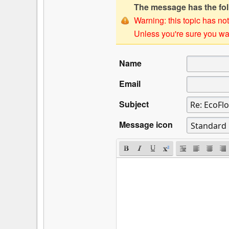
The message has the foll
Warning: this topic has not
Unless you're sure you wan
Name
Email
Subject
Message icon