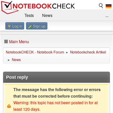
Tests
News
...
Log in
Sign up
Benchmarks / Technik
Externe Tests
Kaufberatung
Deals
Suche
Jobs
Main Menu
Forum
Impressum
NotebookCHECK - Notebook Forum
Notebookcheck Artikel
►
News
►
Post reply
The message has the following error or errors
that must be corrected before continuing:
Warning: this topic has not been posted in for at
least 120 days.