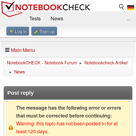
Tests
News
...
Log in
Sign up
Benchmarks / Technik
Externe Tests
Kaufberatung
Deals
Suche
Jobs
Main Menu
Forum
Impressum
NotebookCHECK - Notebook Forum
Notebookcheck Artikel
►
News
►
Post reply
The message has the following error or errors
that must be corrected before continuing:
Warning: this topic has not been posted in for at
least 120 days.