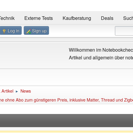
Technik
Externe Tests
Kaufberatung
Deals
Suc
Log in
Sign up
Willkommen im Notebookcheck
Artikel und allgemein über not
Artikel
News
►
e ohne Abo zum günstigeren Preis, inklusive Matter, Thread und Zig