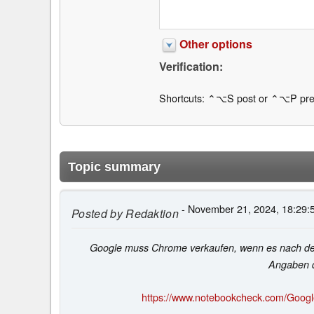
Other options
Verification:
Shortcuts: ⌃⌥S post or ⌃⌥P pre
Topic summary
- November 21, 2024, 18:29:
Posted by
Redaktion
Google muss Chrome verkaufen, wenn es nach dem US
Angaben d
https://www.notebookcheck.com/Googl