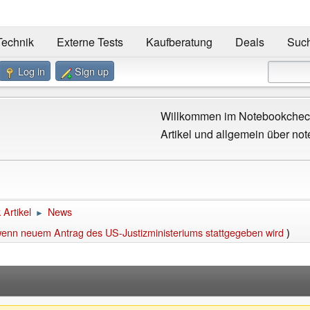
Technik
Externe Tests
Kaufberatung
Deals
Suc
Log in
Sign up
Willkommen im Notebookcheck
Artikel und allgemein über not
Artikel
News
►
enn neuem Antrag des US-Justizministeriums stattgegeben wird
)