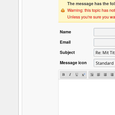
The message has the foll
Warning: this topic has not
Unless you're sure you wan
Name
Email
Subject
Message icon