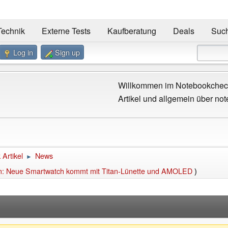
Technik
Externe Tests
Kaufberatung
Deals
Suc
Log in
Sign up
Willkommen im Notebookcheck
Artikel und allgemein über not
Artikel
News
►
arten: Neue Smartwatch kommt mit Titan-Lünette und AMOLED
)