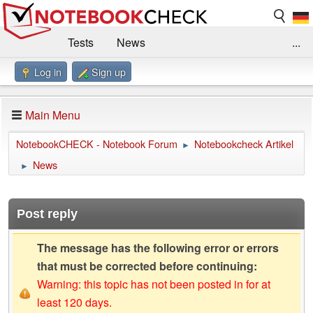
Tests
News
...
Log in
Sign up
Benchmarks / Technik
Externe Tests
Kaufberatung
Deals
Suche
Jobs
Main Menu
Forum
Impressum
NotebookCHECK - Notebook Forum
Notebookcheck Artikel
►
News
►
Post reply
The message has the following error or errors
that must be corrected before continuing:
Warning: this topic has not been posted in for at
least 120 days.