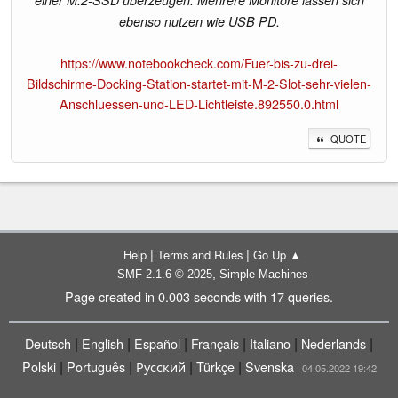
ebenso nutzen wie USB PD.
https://www.notebookcheck.com/Fuer-bis-zu-drei-
Bildschirme-Docking-Station-startet-mit-M-2-Slot-sehr-vielen-
Anschluessen-und-LED-Lichtleiste.892550.0.html
QUOTE
|
|
Help
Terms and Rules
Go Up ▲
,
SMF 2.1.6 © 2025
Simple Machines
Page created in 0.003 seconds with 17 queries.
|
|
|
|
|
|
Deutsch
English
Español
Français
Italiano
Nederlands
|
|
|
|
Polski
Português
Русский
Türkçe
Svenska
| 04.05.2022 19:42