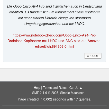
Die Oppo Enco Air4 Pro sind inzwischen auch in Deutschland
erhältlich. Es handelt sich um komplett drahtlose Kopfhörer
mit einer starken Unterdrückung von störenden
Umgebungsgeräuschen und mit LHDC.
https://www.notebookcheck.com/Oppo-Enco-Air4-Pro-
Drahtlose-Kopfhoerer-mit-LHDC-und-ANC-sind-auf-Amazon-
erhaeltlich.891603.0.html
QUOTE
|
|
Help
Terms and Rules
Go Up ▲
,
SMF 2.1.6 © 2025
Simple Machines
Page created in 0.002 seconds with 17 queries.