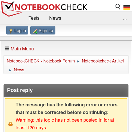
Tests
News
...
Log in
Sign up
Benchmarks / Technik
Externe Tests
Kaufberatung
Deals
Suche
Jobs
Main Menu
Forum
Impressum
NotebookCHECK - Notebook Forum
Notebookcheck Artikel
►
News
►
Post reply
The message has the following error or errors
that must be corrected before continuing:
Warning: this topic has not been posted in for at
least 120 days.