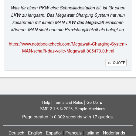
Was für einen PKW eine Schnellladestation ist, ist für einen
LKW zu langsam. Das Megawatt Charging System hat nun
zusammen mit einem MAN-LKW das Megawatt erreichen
können. MAN sieht nun die Praxistauglichkeit als belegt an.
https://www.notebookcheck.com/Megawatt-Charging-System-
MAN-schafft-das-volle-Megawatt.865479.0.html
QUOTE
|
|
Help
Terms and Rules
Go Up ▲
,
SMF 2.1.6 © 2025
Simple Machines
Page created in 0.002 seconds with 17 queries.
|
|
|
|
|
|
Deutsch
English
Español
Français
Italiano
Nederlands