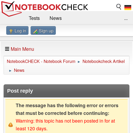
Tests
News
...
Log in
Sign up
Benchmarks / Technik
Externe Tests
Kaufberatung
Deals
Suche
Jobs
Main Menu
Forum
Impressum
NotebookCHECK - Notebook Forum
Notebookcheck Artikel
►
News
►
Post reply
The message has the following error or errors
that must be corrected before continuing:
Warning: this topic has not been posted in for at
least 120 days.