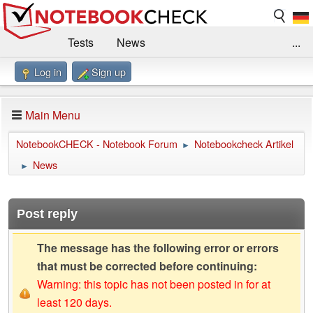
Tests
News
...
Log in
Sign up
Benchmarks / Technik
Externe Tests
Kaufberatung
Deals
Suche
Jobs
Main Menu
Forum
Impressum
NotebookCHECK - Notebook Forum
Notebookcheck Artikel
►
News
►
Post reply
The message has the following error or errors
that must be corrected before continuing:
Warning: this topic has not been posted in for at
least 120 days.