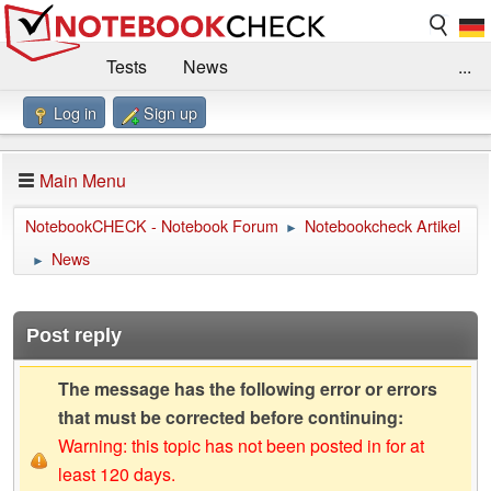
Tests
News
...
Log in
Sign up
Benchmarks / Technik
Externe Tests
Kaufberatung
Deals
Suche
Jobs
Main Menu
Forum
Impressum
NotebookCHECK - Notebook Forum
Notebookcheck Artikel
►
News
►
Post reply
The message has the following error or errors
that must be corrected before continuing:
Warning: this topic has not been posted in for at
least 120 days.