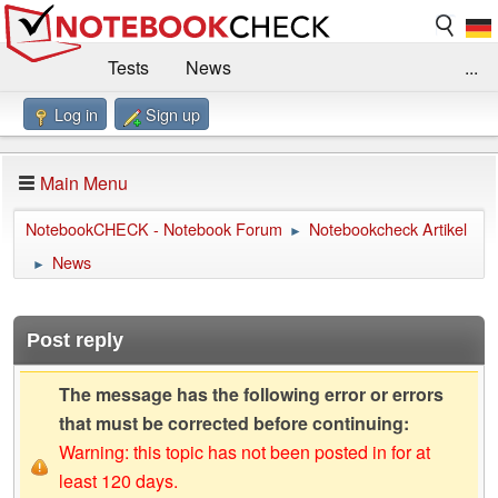
Tests
News
...
Log in
Sign up
Benchmarks / Technik
Externe Tests
Kaufberatung
Deals
Suche
Jobs
Main Menu
Forum
Impressum
NotebookCHECK - Notebook Forum
Notebookcheck Artikel
►
News
►
Post reply
The message has the following error or errors
that must be corrected before continuing:
Warning: this topic has not been posted in for at
least 120 days.