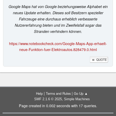
Google Maps hat von Google beziehungsweise Alphabet ein
neues Update erhalten. Dieses soll Besitzern spezieller
Fahrzeuge eine durchaus erheblich verbesserte
Nutzererfahrung bieten und im Zweifelsfall sogar das
Stranden verhindern können.
https://www.notebookcheck.com/Google-Maps-App-erhaelt-
neue-Funktion-fuer-Elektroautos.828479.0.html
QUOTE
|
|
Help
Terms and Rules
Go Up ▲
,
SMF 2.1.6 © 2025
Simple Machines
Page created in 0.002 seconds with 17 queries.