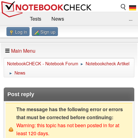
Tests
News
...
Log in
Sign up
Benchmarks / Technik
Externe Tests
Kaufberatung
Deals
Suche
Jobs
Main Menu
Forum
Impressum
NotebookCHECK - Notebook Forum
Notebookcheck Artikel
►
News
►
Post reply
The message has the following error or errors
that must be corrected before continuing:
Warning: this topic has not been posted in for at
least 120 days.